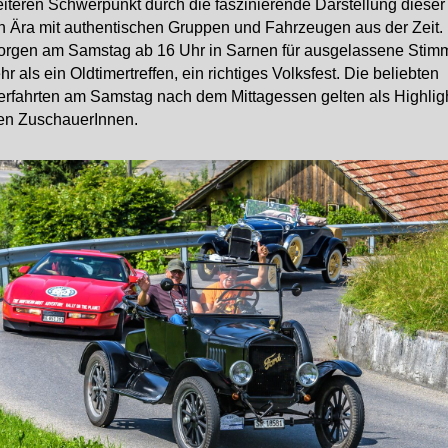
iteren Schwerpunkt durch die faszinierende Darstellung dieser
 Ära mit authentischen Gruppen und Fahrzeugen aus der Zeit. 
orgen am Samstag ab 16 Uhr in Sarnen für ausgelassene Stim
hr als ein Oldtimertreffen, ein richtiges Volksfest. Die beliebten
rfahrten am Samstag nach dem Mittagessen gelten als Highlight
en ZuschauerInnen.