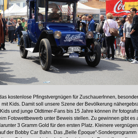
 das kostenlose Pfingstvergnügen für ZuschauerInnen, besonder
 mit Kids. Damit soll unsere Szene der Bevölkerung nähergebr
Kids und junge Oldtimer-Fans bis 15 Jahre können ihr fotograf
eim Fotowettbewerb unter Beweis stellen. Zu gewinnen gibt es a
darunter 3 Gramm Gold für den ersten Platz. Kleinere vergnügen
auf der Bobby Car Bahn. Das „Belle Époque“-Sonderprogramm b