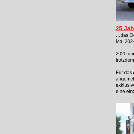
25 Jah
…das O-i
Mai 2024
2020 und
trotzdem
Für das 
angemeld
exklusiv
eine ein