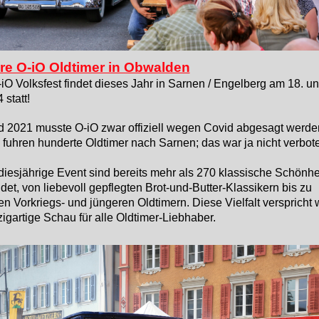
re O-iO Oldtimer in Obwalden
O Volksfest findet dieses Jahr in Sarnen / Engelberg am 18. un
 statt!
 2021 musste O-iO zwar offiziell wegen Covid abgesagt werde
 fuhren hunderte Oldtimer nach Sarnen; das war ja nicht verbot
diesjährige Event sind bereits mehr als 270 klassische Schönhe
et, von liebevoll gepflegten Brot-und-Butter-Klassikern bis zu
en Vorkriegs- und jüngeren Oldtimern. Diese Vielfalt verspricht 
zigartige Schau für alle Oldtimer-Liebhaber.