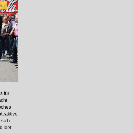
s für
acht
isches
ttraktive
 sich
ildet