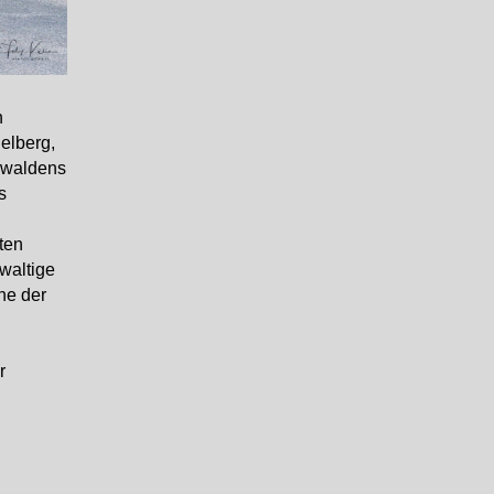
n
elberg,
bwaldens
s
ten
waltige
ne der
r