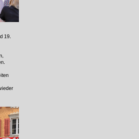
d 19.
n,
en.
iten
wieder