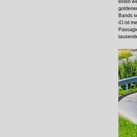
einen we
goldenen
Bands s
iO ist me
Passagie
tausend