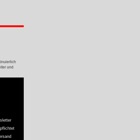
inuierlich
iter und
letter
flichtet
ersand