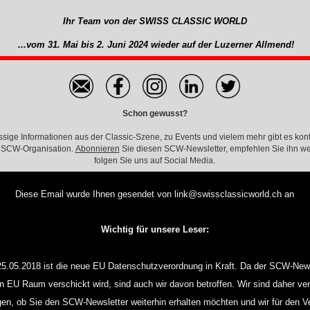
Ihr Team von der SWISS CLASSIC WORLD
...vom 31. Mai bis 2
. Juni 2024 wieder auf der Luzerner Allmend!
Schon gewusst?
ige Informationen aus der Classic-Szene, zu Events und vielem mehr gibt es kont
 SCW-Organisation.
Abonnieren
Sie diesen SCW-Newsletter, empfehlen Sie ihn we
folgen Sie uns auf Social Media.
Diese Email wurde Ihnen gesendet von link@swissclassicworld.ch
an
Wichtig für unsere Leser:
5.05.2018 ist die neue EU Datenschutzverordnung in Kraft. Da der SCW-News
n EU Raum verschickt wird, sind auch wir davon betroffen. Wir sind daher verp
gen, ob Sie den SCW-Newsletter weiterhin erhalten möchten und wir für den V