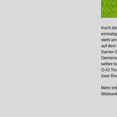
Auch die
einmalig
steht am
auf dem 
Sarner-S
Gemeinde
selber b
O-iO Tro
zwei Rou
Mehr Inf
Webseit